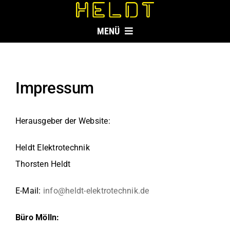
Zum
Inhalt
MENÜ
springen
LEISTUNGEN
Impressum
AUSBILDUNG
Herausgeber der Website:
KONTAKT
Heldt Elektrotechnik
Thorsten Heldt
E-Mail:
info@heldt-elektrotechnik.de
Büro Mölln: